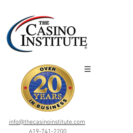
info@thecasinoinstitute.com
619-741-2200